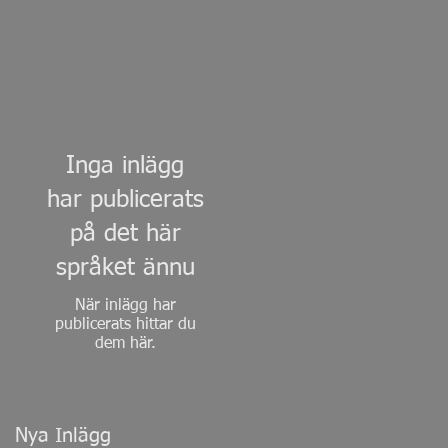
Inga inlägg
har publicerats
på det här
språket ännu
När inlägg har
publicerats hittar du
dem här.
Nya Inlägg