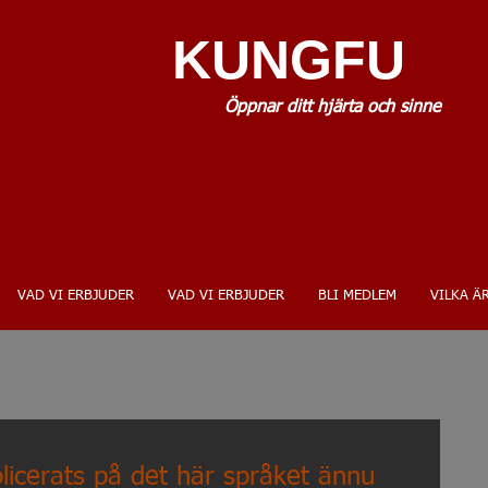
AOLIN
KUNGFU
.D
Öppnar ditt hjärta och sinne
VAD VI ERBJUDER
VAD VI ERBJUDER
BLI MEDLEM
VILKA ÄR
licerats på det här språket ännu