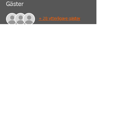
Gäster
+ 28 ytterligare gäster
Dela detta evenemang
PERSONLIG TRÄNING - SJÄLVFÖRSVAR -
MEDITATION - MINDFULLNES - MINSKAR
STRESS - GIVER ENERGI - STYRKA -
FLEXIBILITET - TILLSAMMANS - ÖKAR
IMMUNFÖRSVARET
© 2025 av shaolinkungfu.dk