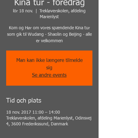
Kina tur - foredrag
lör 18 nov.
  |  
Trekløverskolen, afdeling
Marienlyst
Kom og Hør om vores spændende Kina tur
som gik til Wudang - Shaolin og Beijing - alle
er velkommen
Man kan ikke længere tilmelde
sig
Se andre events
Tid och plats
18 nov. 2017 11:00 – 14:00
Trekløverskolen, afdeling Marienlyst, Odinsvej
4, 3600 Frederikssund, Danmark