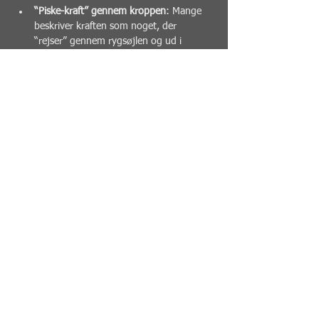
“Piske-kraft” gennem kroppen
: Mange 
beskriver kraften som noget, der 
“rejser” gennem rygsøjlen og ud i 
arm/hånd – især ved 
finger-/håndteknikker.
Vinkler, timing og føling
: Slangen søger 
åbninger, arbejder med små linjeskift, 
lokker reaktioner frem og rammer fra 
uventede retninger.
Visa mer
Dela detta evenemang