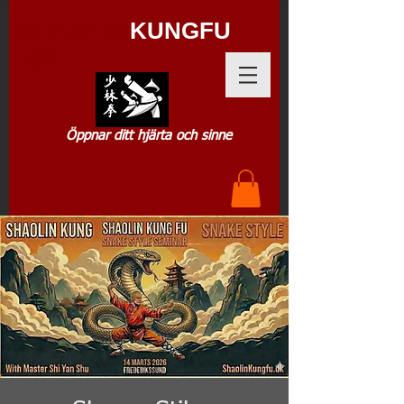
SHAOLIN
KUNGFU
.DK
Öppnar ditt hjärta och sinne