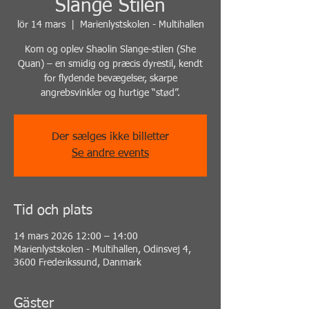
Slange Stilen
lör 14 mars
  |  
Marienlystskolen - Multihallen
Kom og oplev Shaolin Slange-stilen (She
Quan) – en smidig og præcis dyrestil, kendt
for flydende bevægelser, skarpe
angrebsvinkler og hurtige “stød”.
Der sælges ikke billetter
Se andre events
Tid och plats
14 mars 2026 12:00 – 14:00
Marienlystskolen - Multihallen, Odinsvej 4,
3600 Frederikssund, Danmark
Gäster