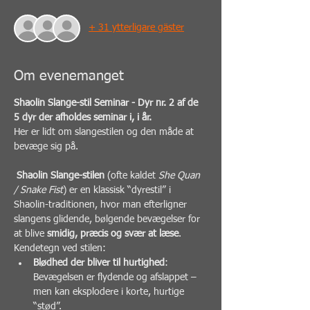
+ 31 ytterligare gäster
Om evenemanget
Shaolin Slange-stil Seminar - Dyr nr. 2 af de 
5 dyr der afholdes seminar i, i år.
Her er lidt om slangestilen og den måde at 
bevæge sig på.
Shaolin Slange-stilen
 (ofte kaldet 
She Quan 
/ Snake Fist
) er en klassisk “dyrestil” i 
Shaolin-traditionen, hvor man efterligner 
slangens glidende, bølgende bevægelser for 
at blive 
smidig, præcis og svær at læse
.
Kendetegn ved stilen:
Blødhed der bliver til hurtighed
: 
Bevægelsen er flydende og afslappet – 
men kan eksplodere i korte, hurtige 
“stød”.