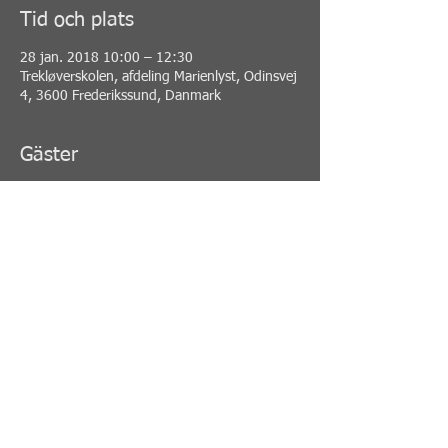
Tid och plats
28 jan. 2018 10:00 – 12:30
Trekløverskolen, afdeling Marienlyst, Odinsvej
4, 3600 Frederikssund, Danmark
Gäster
Se alla
Dela detta evenemang