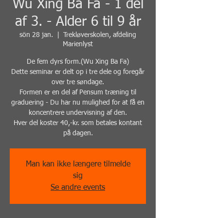
Wu Xing Ba Fa - 1 del
af 3. - Alder 6 til 9 år
sön 28 jan.
  |  
Trekløverskolen, afdeling
Marienlyst
De fem dyrs form.(Wu Xing Ba Fa)
Dette seminar er delt op i tre dele og foregår
over tre søndage.
Formen er en del af Pensum træning til
graduering - Du har nu mulighed for at få en
koncentrere undervisning af den.
Hver del koster 40,-kr. som betales kontant
på dagen.
Man kan ikke længere tilmelde
sig
Se andre events