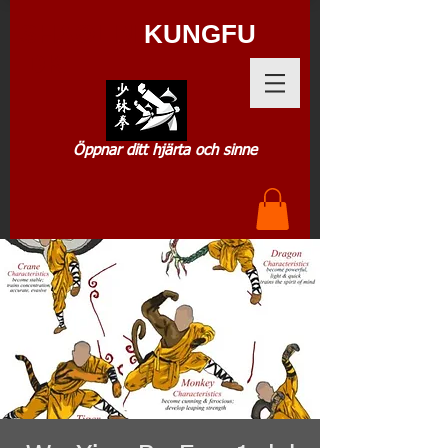
SHAOLIN
KUNGFU
.DK
Öppnar ditt hjärta och sinne