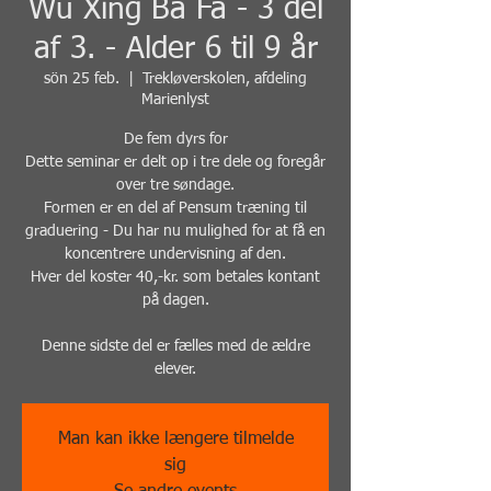
Wu Xing Ba Fa - 3 del
af 3. - Alder 6 til 9 år
sön 25 feb.
  |  
Trekløverskolen, afdeling
Marienlyst
De fem dyrs for
Dette seminar er delt op i tre dele og foregår
over tre søndage.
Formen er en del af Pensum træning til
graduering - Du har nu mulighed for at få en
koncentrere undervisning af den.
Hver del koster 40,-kr. som betales kontant
på dagen.
Denne sidste del er fælles med de ældre
elever.
Man kan ikke længere tilmelde
sig