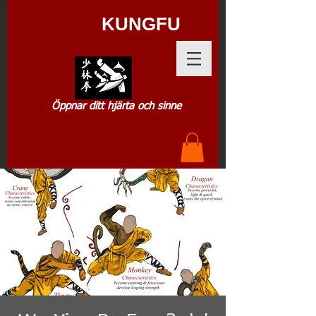
SHAOLIN
KUNGFU
.DK
Öppnar ditt hjärta och sinne