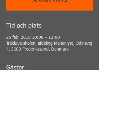
Se andre events
Tid och plats
25 feb. 2018 10:00 – 12:00
Trekløverskolen, afdeling Marienlyst, Odinsvej
4, 3600 Frederikssund, Danmark
Gäster
Se alla
Dela detta evenemang